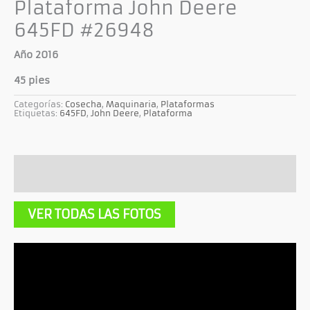
Plataforma John Deere
645FD #26948
Año 2016
45 pies
Categorías:
Cosecha
,
Maquinaria
,
Plataformas
Etiquetas:
645FD
,
John Deere
,
Plataforma
Descripción
Información adicional
VER TODAS LAS FOTOS