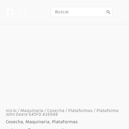
Ir
al
contenido
Buscar
por:
Previous
Next
Inicio
/
Maquinaria
/
Cosecha
/
Plataformas
/ Plataforma
John Deere 645FD #26948
Cosecha
,
Maquinaria
,
Plataformas