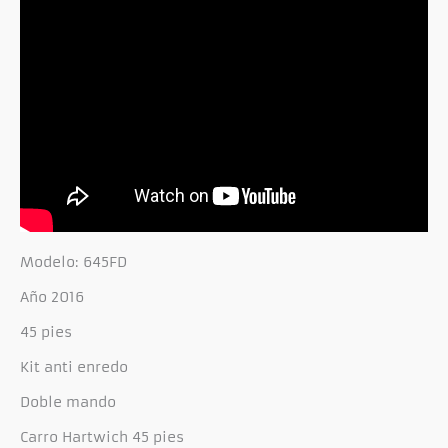
Modelo: 645FD
Año 2016
45 pies
Kit anti enredo
Doble mando
Carro Hartwich 45 pies