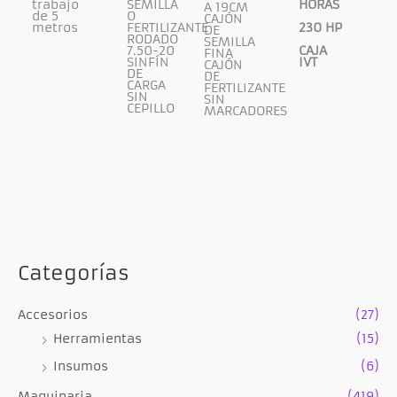
trabajo
SEMILLA
HORAS
A 19CM
de 5
O
CAJÓN
metros
FERTILIZANTE
230 HP
DE
RODADO
SEMILLA
7.50-20
CAJA
FINA
SINFÍN
IVT
CAJÓN
DE
DE
CARGA
FERTILIZANTE
SIN
SIN
CEPILLO
MARCADORES
Categorías
Accesorios
(27)
Herramientas
(15)
Insumos
(6)
Maquinaria
(419)