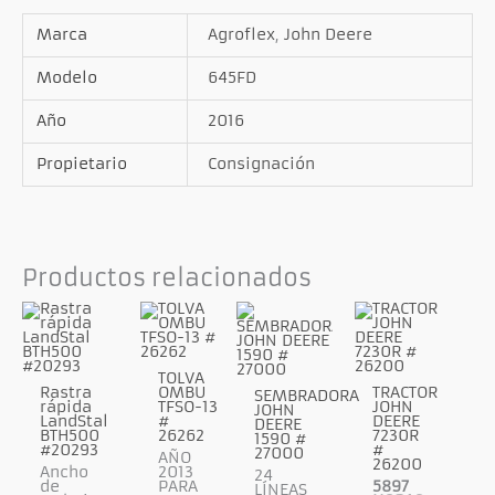
Marca
Agroflex
,
John Deere
Modelo
645FD
Año
2016
Propietario
Consignación
Productos relacionados
TOLVA
Rastra
OMBU
TRACTOR
SEMBRADORA
rápida
TFSO-13
JOHN
JOHN
LandStal
#
DEERE
DEERE
BTH500
26262
7230R
1590 #
#20293
#
27000
AÑO
26200
Ancho
2013
24
de
PARA
5897
LÍNEAS