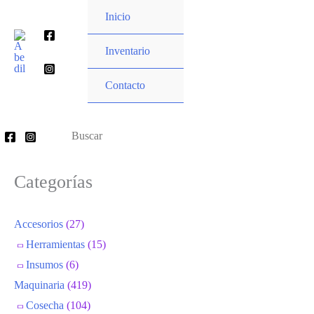
Ir
Inicio
al
Buscar
contenido
Inventario
por:
Contacto
Buscar
por:
Categorías
Accesorios
(27)
Herramientas
(15)
Insumos
(6)
Maquinaria
(419)
Cosecha
(104)