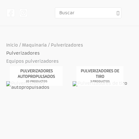
Ir
al
contenido
Buscar
por:
Inicio
/
Maquinaria
/ Pulverizadores
Pulverizadores
Equipos pulverizadores
PULVERIZADORES
PULVERIZADORES DE
AUTOPROPULSADOS
TIRO
20 PRODUCTOS
3 PRODUCTOS