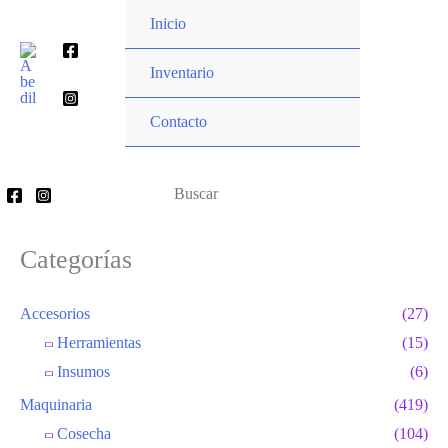
Ir
Inicio
al
Buscar
contenido
Inventario
por:
Contacto
Buscar
por:
Categorías
Accesorios
(27)
Herramientas
(15)
Insumos
(6)
Maquinaria
(419)
Cosecha
(104)