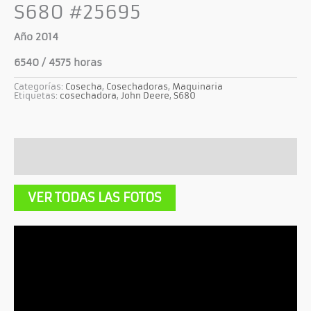
S680 #25695
Año 2014
6540 / 4575 horas
Categorías:
Cosecha
,
Cosechadoras
,
Maquinaria
Etiquetas:
cosechadora
,
John Deere
,
S680
Descripción
Información adicional
VER TODAS LAS FOTOS