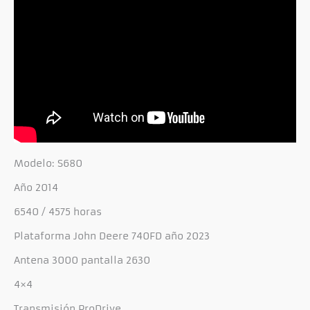
Modelo: S680
Año 2014
6540 / 4575 horas
Plataforma John Deere 740FD año 2023
Antena 3000 pantalla 2630
4×4
Transmisión ProDrive