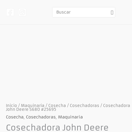
Ir
al
contenido
Buscar
por:
Inicio
/
Maquinaria
/
Cosecha
/
Cosechadoras
/ Cosechadora
John Deere S680 #25695
Cosecha
,
Cosechadoras
,
Maquinaria
Cosechadora John Deere