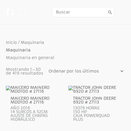
Ir
al
contenido
Buscar
por:
Inicio
/ Maquinaria
Maquinaria
Maquinaria en general
Mostrando 1–30
Ordenado
de 419 resultados
por
los
últimos
MAICERO MAINERO
TRACTOR JOHN DEERE
MDD100 # 27116
6920 # 27113
AÑO 2016
13079 HORAS
14 SURCOS A 52CM
150 HP
AJUSTE DE CHAPAS
CAJA POWERQUAD
HIDRÁULICO
PLUS