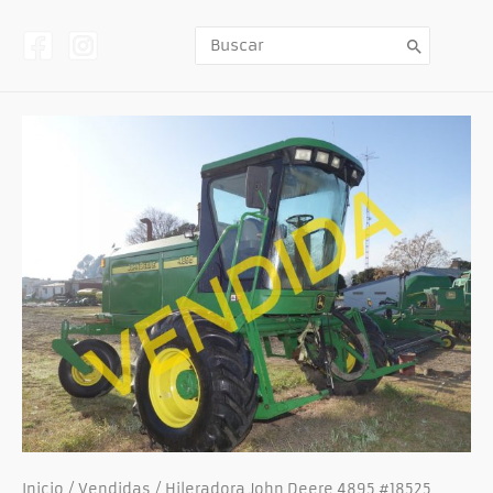
Ir
al
contenido
Buscar
por:
Inicio
/
Vendidas
/ Hileradora John Deere 4895 #18525