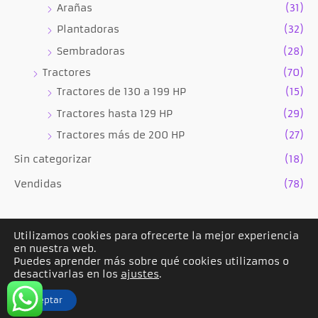
Arañas
(31)
Plantadoras
(32)
Sembradoras
(28)
Tractores
(70)
Tractores de 130 a 199 HP
(15)
Tractores hasta 129 HP
(29)
Tractores más de 200 HP
(27)
Sin categorizar
(18)
Vendidas
(78)
Utilizamos cookies para ofrecerte la mejor experiencia
en nuestra web.
Desarrollado por Supra Net
Puedes aprender más sobre qué cookies utilizamos o
desactivarlas en los
ajustes
.
Seguinos en Instagram
Política de privacidad
Aceptar