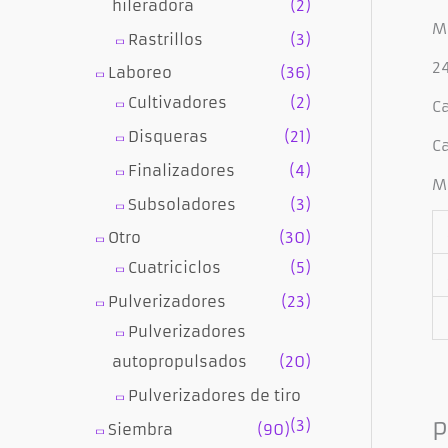
hileradora
(2)
M
Rastrillos
(3)
2
Laboreo
(36)
Cultivadores
(2)
Ca
Disqueras
(21)
Ca
Finalizadores
(4)
M
Subsoladores
(3)
Otro
(30)
Cuatriciclos
(5)
Pulverizadores
(23)
Pulverizadores
autopropulsados
(20)
Pulverizadores de tiro
(3)
P
Siembra
(90)