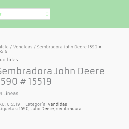
nicio
/
Vendidas
/ Sembradora John Deere 1590 #
5519
endidas
Sembradora John Deere
1590 # 15519
4 Líneas
KU:
C15519
Categoría:
Vendidas
tiquetas:
1590
,
John Deere
,
sembradora