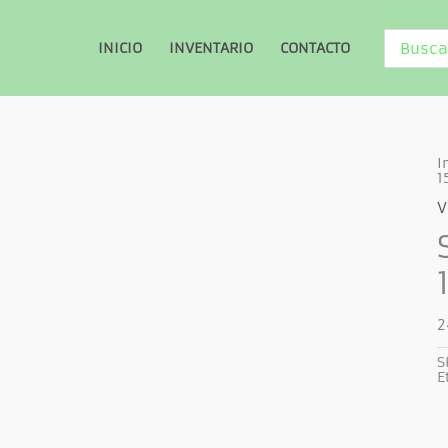
Buscar
INICIO
INVENTARIO
CONTACTO
por:
I
1
V
2
S
E