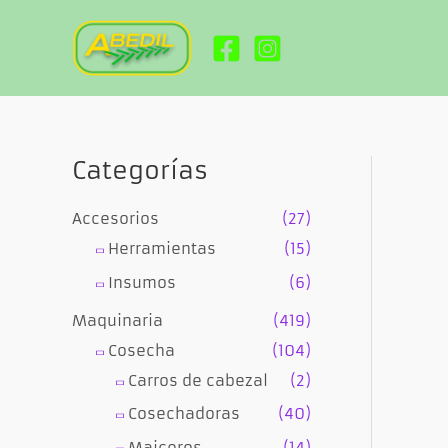
Ir
al
contenido
Categorías
Accesorios
(27)
Herramientas
(15)
Insumos
(6)
Maquinaria
(419)
Cosecha
(104)
Carros de cabezal
(2)
Cosechadoras
(40)
Maiceros
(14)