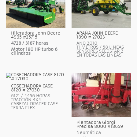
Hileradora John Deere
ARAÑA JOHN DEERE
4995 #25715
1890 # 27023
4728 / 3187 horas
AÑO 2010
11 METROS / 58 LÍNEAS
Motor 180 HP turbo 6
SENSORES SEEDSTAR 2
cilindros
EN TODAS LAS LÍNEAS
COSECHADORA CASE
8120 # 27030
6121 / 4456 HORAS
TRACCIÓN 4X4
CABEZAL DRAPER CASE
TERRA FLEX
Plantadora Giorgi
Precisa 8000 #18659
Neumática