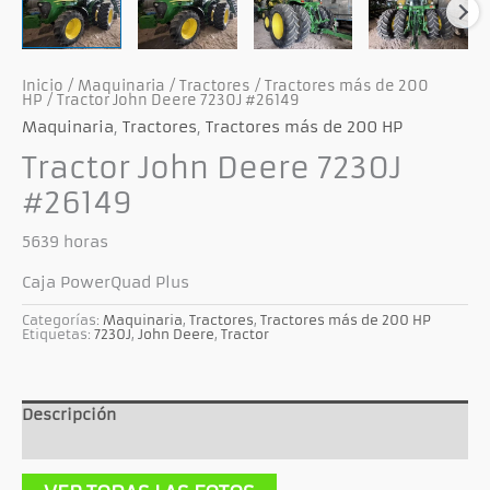
Inicio
/
Maquinaria
/
Tractores
/
Tractores más de 200
HP
/ Tractor John Deere 7230J #26149
Maquinaria
,
Tractores
,
Tractores más de 200 HP
Tractor John Deere 7230J
#26149
5639 horas
Caja PowerQuad Plus
Categorías:
Maquinaria
,
Tractores
,
Tractores más de 200 HP
Etiquetas:
7230J
,
John Deere
,
Tractor
Descripción
Información adicional