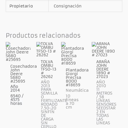
Propietario
Consignación
Productos relacionados
TOLVA
ARAÑA
OMBU
JOHN
Cosechadora
TFSO-13
DEERE
John
Plantadora
#
1890 #
Deere
Giorgi
26262
27023
S680
Precisa
#25695
8000
AÑO
AÑO
#18659
2013
2010
Año
PARA
11
2014
Neumática
SEMILLA
METROS
6540 /
10
O
/ 58
4575
líneas
FERTILIZANTE
LÍNEAS
horas
a 70
RODADO
SENSORES
cm
7.50-20
SEEDSTAR
SINFÍN
2 EN
DE
TODAS
CARGA
LAS
SIN
LÍNEAS
CEPILLO