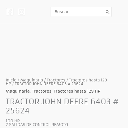
Ir
al
contenido
Buscar
por:
Previous
Next
Inicio
/
Maquinaria
/
Tractores
/
Tractores hasta 129
HP
/ TRACTOR JOHN DEERE 6403 # 25624
Maquinaria
,
Tractores
,
Tractores hasta 129 HP
TRACTOR JOHN DEERE 6403 #
25624
100 HP
2 SALIDAS DE CONTROL REMOTO