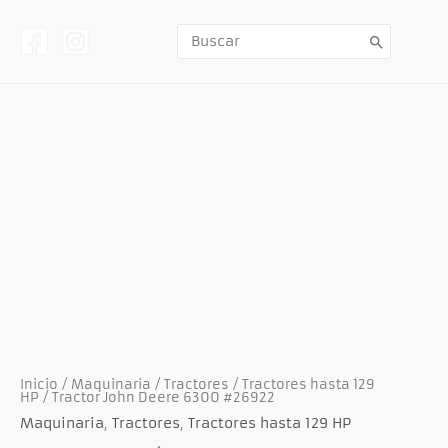
Ir
al
contenido
Buscar
por:
Previous
Next
Inicio
/
Maquinaria
/
Tractores
/
Tractores hasta 129
HP
/ Tractor John Deere 6300 #26922
Maquinaria
,
Tractores
,
Tractores hasta 129 HP