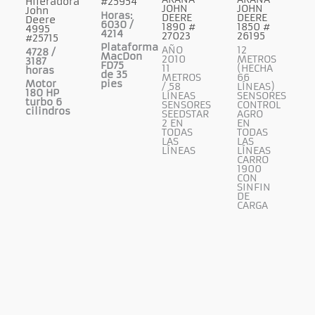
Hileradora
#25954
JOHN
JOHN
John
Horas:
DEERE
DEERE
Deere
6030 /
1890 #
1850 #
4995
4214
27023
26195
#25715
Plataforma
AÑO
12
4728 /
MacDon
2010
METROS
3187
FD75
11
(HECHA
horas
de 35
METROS
66
Motor
pies
/ 58
LÍNEAS)
180 HP
LÍNEAS
SENSORES
turbo 6
SENSORES
CONTROL
cilindros
SEEDSTAR
AGRO
2 EN
EN
TODAS
TODAS
LAS
LAS
LÍNEAS
LÍNEAS
CARRO
1900
CON
SINFIN
DE
CARGA