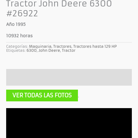
Tractor John Deere 6300
#26922
Año 1995
10932 horas
Categorías:
Maquinaria
,
Tractores
,
Tractores hasta 129 HP
Etiquetas:
6300
,
John Deere
,
Tractor
Descripción
Información adicional
VER TODAS LAS FOTOS
.