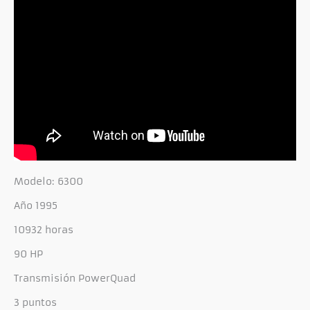
Modelo: 6300
Año 1995
10932 horas
90 HP
Transmisión PowerQuad
3 puntos