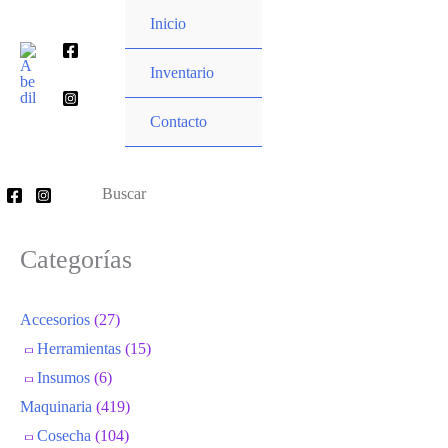
Ir
Inicio
al
Buscar
contenido
Inventario
por:
Contacto
Buscar
por:
Categorías
Accesorios
(27)
Herramientas
(15)
Insumos
(6)
Maquinaria
(419)
Cosecha
(104)