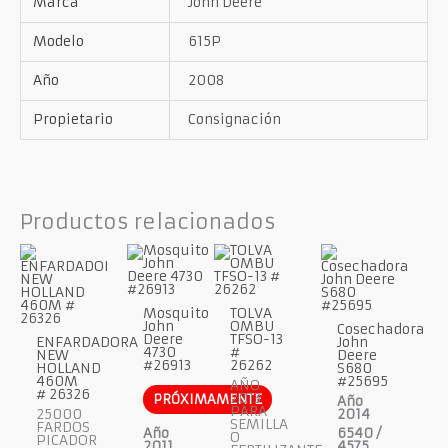
Marca
John Deere
Modelo
615P
Año
2008
Propietario
Consignación
Productos relacionados
Mosquito
TOLVA
John
OMBU
Cosechadora
Deere
TFSO-13
ENFARDADORA
John
4730
#
NEW
Deere
#26913
26262
HOLLAND
S680
460M
#25695
AÑO
# 26326
2013
PRÓXIMAMENTE
Año
PARA
25000
2014
SEMILLA
FARDOS
Año
6540 /
O
PICADOR
2011
4575