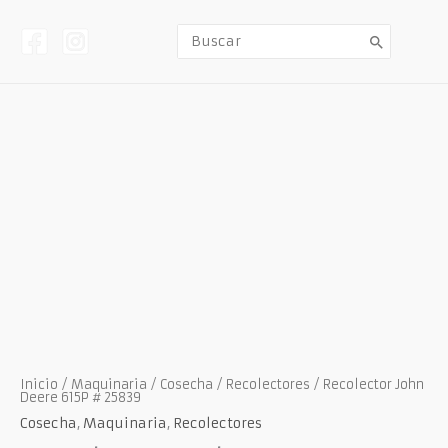
Ir
al
contenido
Buscar
por:
Previous
Next
Inicio
/
Maquinaria
/
Cosecha
/
Recolectores
/ Recolector John
Deere 615P # 25839
Cosecha
,
Maquinaria
,
Recolectores