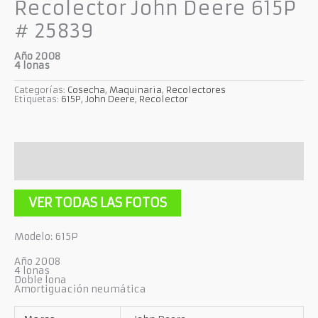
Recolector John Deere 615P
# 25839
Año 2008
4 lonas
Categorías:
Cosecha
,
Maquinaria
,
Recolectores
Etiquetas:
615P
,
John Deere
,
Recolector
Descripción
Información adicional
VER TODAS LAS FOTOS
Modelo: 615P
Año 2008
4 lonas
Doble lona
Amortiguación neumática