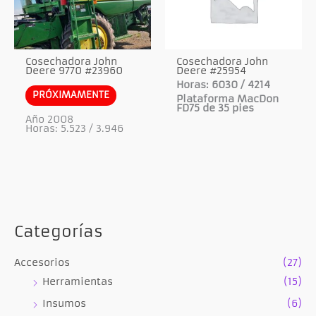
Cosechadora John
Cosechadora John
Deere 9770 #23960
Deere #25954
Horas: 6030 / 4214
PRÓXIMAMENTE
Plataforma MacDon
FD75 de 35 pies
Año 2008
Horas: 5.523 / 3.946
Categorías
Accesorios
(27)
Herramientas
(15)
Insumos
(6)