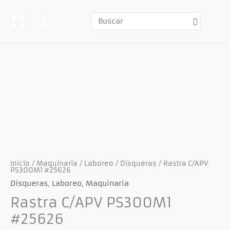
Ir
al
contenido
Buscar
por:
Inicio
/
Maquinaria
/
Laboreo
/
Disqueras
/ Rastra C/APV
PS300M1 #25626
Disqueras
,
Laboreo
,
Maquinaria
Rastra C/APV PS300M1
#25626