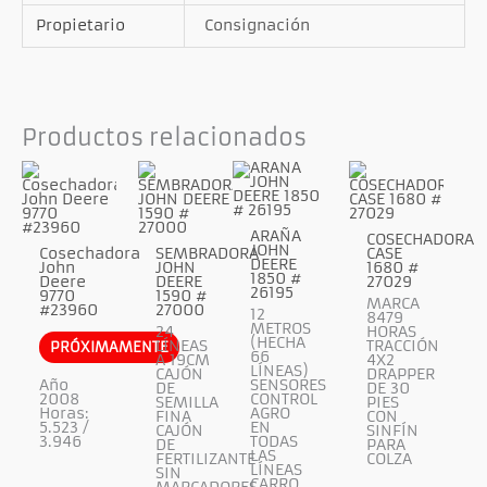
Propietario
Consignación
Productos relacionados
ARAÑA
COSECHADORA
JOHN
Cosechadora
SEMBRADORA
CASE
DEERE
John
JOHN
1680 #
1850 #
Deere
DEERE
27029
26195
9770
1590 #
MARCA
#23960
27000
12
8479
METROS
24
HORAS
(HECHA
LÍNEAS
TRACCIÓN
PRÓXIMAMENTE
66
A 19CM
4X2
LÍNEAS)
CAJÓN
DRAPPER
Año
SENSORES
DE
DE 30
2008
CONTROL
SEMILLA
PIES
Horas:
AGRO
FINA
CON
5.523 /
EN
CAJÓN
SINFÍN
3.946
TODAS
DE
PARA
LAS
FERTILIZANTE
COLZA
LÍNEAS
SIN
CARRO