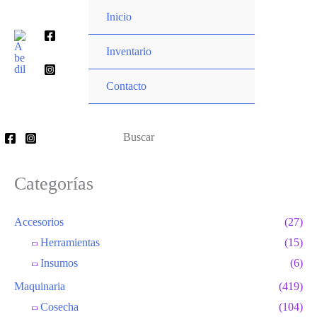
Ir
Inicio
al
Buscar
contenido
Inventario
por:
Contacto
Buscar
por:
Categorías
Accesorios
(27)
Herramientas
(15)
Insumos
(6)
Maquinaria
(419)
Cosecha
(104)