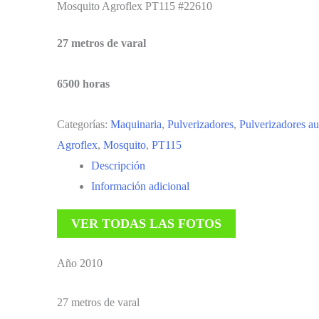
Mosquito Agroflex PT115 #22610
27 metros de varal
6500 horas
Categorías:
Maquinaria
,
Pulverizadores
,
Pulverizadores a
Agroflex
,
Mosquito
,
PT115
Descripción
Información adicional
VER TODAS LAS FOTOS
Año 2010
27 metros de varal