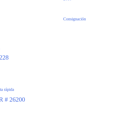
Consignación
a
2228
ta rápida
 # 26200