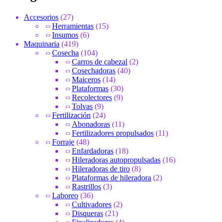
Accesorios
(27)
Herramientas
(15)
Insumos
(6)
Maquinaria
(419)
Cosecha
(104)
Carros de cabezal
(2)
Cosechadoras
(40)
Maiceros
(14)
Plataformas
(30)
Recolectores
(9)
Tolvas
(9)
Fertilización
(24)
Abonadoras
(11)
Fertilizadores propulsados
(11)
Forraje
(48)
Enfardadoras
(18)
Hileradoras autopropulsadas
(16)
Hileradoras de tiro
(8)
Plataformas de hileradora
(2)
Rastrillos
(3)
Laboreo
(36)
Cultivadores
(2)
Disqueras
(21)