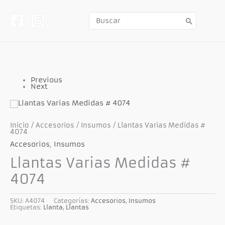
Ir
al
contenido
Buscar
por:
Previous
Next
Inicio
/
Accesorios
/
Insumos
/ Llantas Varias Medidas #
4074
Accesorios
,
Insumos
Llantas Varias Medidas #
4074
SKU:
A4074
Categorías:
Accesorios
,
Insumos
Etiquetas:
Llanta
,
Llantas