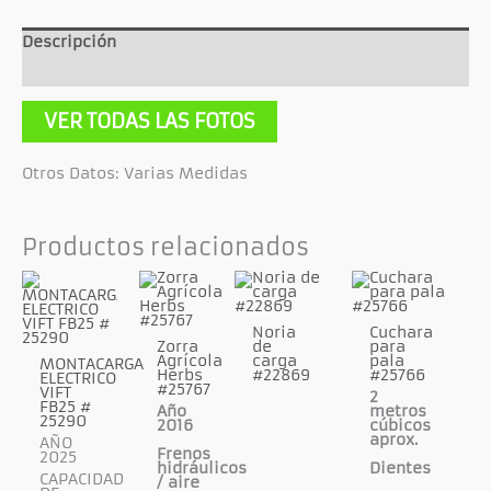
Descripción
Información adicional
VER TODAS LAS FOTOS
Otros Datos: Varias Medidas
Productos relacionados
Noria
Cuchara
Zorra
de
para
Agrícola
carga
pala
MONTACARGA
Herbs
#22869
#25766
ELECTRICO
#25767
VIFT
2
FB25 #
Año
metros
25290
2016
cúbicos
aprox.
AÑO
Frenos
2025
hidráulicos
Dientes
CAPACIDAD
/ aire