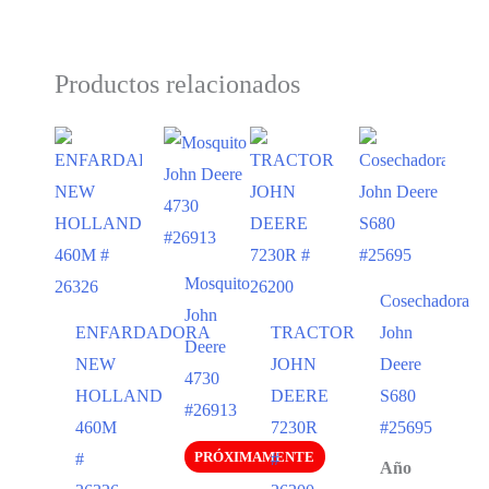
Productos relacionados
Mosquito
Cosechadora
John
ENFARDADORA
TRACTOR
John
Deere
NEW
JOHN
Deere
4730
HOLLAND
DEERE
S680
#26913
460M
7230R
#25695
PRÓXIMAMENTE
#
#
Año