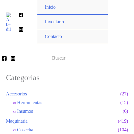
Ir
Inicio
al
Buscar
contenido
Inventario
por:
Contacto
Buscar
por:
Categorías
Accesorios
(27)
Herramientas
(15)
Insumos
(6)
Maquinaria
(419)
Cosecha
(104)