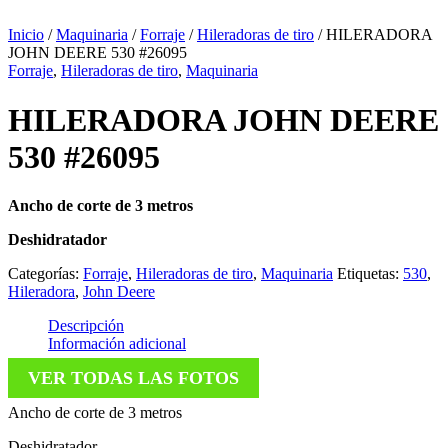
Inicio
/
Maquinaria
/
Forraje
/
Hileradoras de tiro
/ HILERADORA
JOHN DEERE 530 #26095
Forraje
,
Hileradoras de tiro
,
Maquinaria
HILERADORA JOHN DEERE
530 #26095
Ancho de corte de 3 metros
Deshidratador
Categorías:
Forraje
,
Hileradoras de tiro
,
Maquinaria
Etiquetas:
530
,
Hileradora
,
John Deere
Descripción
Información adicional
VER TODAS LAS FOTOS
Ancho de corte de 3 metros
Deshidratador