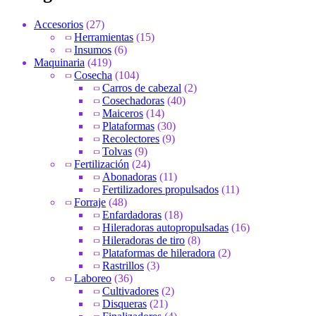
Accesorios
(27)
Herramientas
(15)
Insumos
(6)
Maquinaria
(419)
Cosecha
(104)
Carros de cabezal
(2)
Cosechadoras
(40)
Maiceros
(14)
Plataformas
(30)
Recolectores
(9)
Tolvas
(9)
Fertilización
(24)
Abonadoras
(11)
Fertilizadores propulsados
(11)
Forraje
(48)
Enfardadoras
(18)
Hileradoras autopropulsadas
(16)
Hileradoras de tiro
(8)
Plataformas de hileradora
(2)
Rastrillos
(3)
Laboreo
(36)
Cultivadores
(2)
Disqueras
(21)