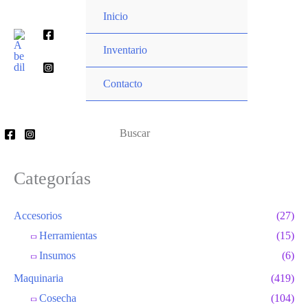
Ir
Inicio
al
Buscar
contenido
Inventario
por:
Contacto
Buscar
por:
Categorías
Accesorios
(27)
Herramientas
(15)
Insumos
(6)
Maquinaria
(419)
Cosecha
(104)