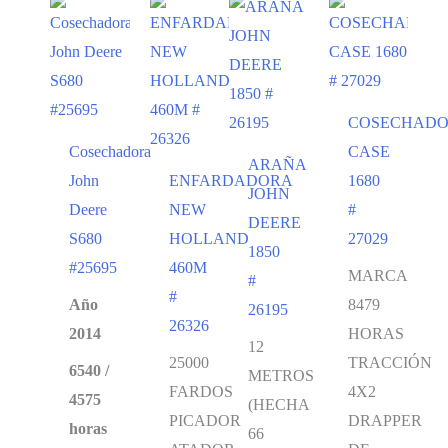
COSECHAD
Cosechadora
CASE
ARAÑA
John
ENFARDADORA
1680
JOHN
Deere
NEW
#
DEERE
S680
HOLLAND
27029
1850
#25695
460M
MARCA
#
#
Año
8479
26195
26326
2014
HORAS
12
25000
TRACCIÓN
6540 /
METROS
FARDOS
4X2
4575
(HECHA
PICADOR
DRAPPER
horas
66