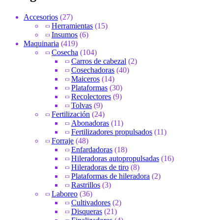
Accesorios
(27)
Herramientas
(15)
Insumos
(6)
Maquinaria
(419)
Cosecha
(104)
Carros de cabezal
(2)
Cosechadoras
(40)
Maiceros
(14)
Plataformas
(30)
Recolectores
(9)
Tolvas
(9)
Fertilización
(24)
Abonadoras
(11)
Fertilizadores propulsados
(11)
Forraje
(48)
Enfardadoras
(18)
Hileradoras autopropulsadas
(16)
Hileradoras de tiro
(8)
Plataformas de hileradora
(2)
Rastrillos
(3)
Laboreo
(36)
Cultivadores
(2)
Disqueras
(21)