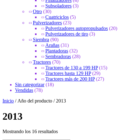
Finalizadores
(4)
Subsoladores
(3)
Otro
(30)
Cuatriciclos
(5)
Pulverizadores
(23)
Pulverizadores autopropulsados
(20)
Pulverizadores de tiro
(3)
Siembra
(90)
Arañas
(31)
Plantadoras
(32)
Sembradoras
(28)
Tractores
(70)
Tractores de 130 a 199 HP
(15)
Tractores hasta 129 HP
(29)
Tractores más de 200 HP
(27)
Sin categorizar
(18)
Vendidas
(78)
Inicio
/ Año del producto / 2013
2013
Ordenado
Mostrando los 16 resultados
por