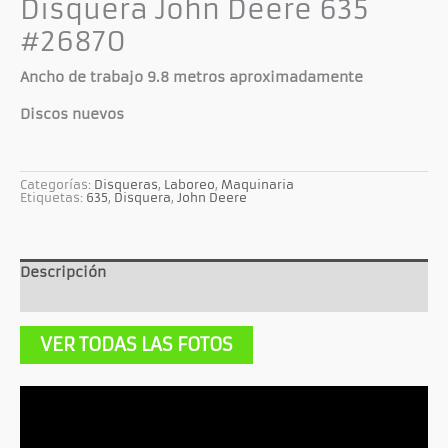
Disquera John Deere 635
#26870
Ancho de trabajo 9.8 metros aproximadamente
Discos nuevos
Categorías:
Disqueras
,
Laboreo
,
Maquinaria
Etiquetas:
635
,
Disquera
,
John Deere
Descripción
Información adicional
VER TODAS LAS FOTOS