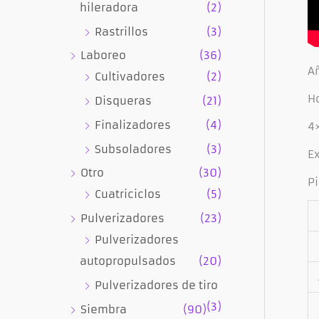
hileradora
(2)
Rastrillos
(3)
Laboreo
(36)
A
Cultivadores
(2)
Ho
Disqueras
(21)
Finalizadores
(4)
4
Subsoladores
(3)
E
Otro
(30)
P
Cuatriciclos
(5)
Pulverizadores
(23)
Pulverizadores
autopropulsados
(20)
Pulverizadores de tiro
(3)
Siembra
(90)