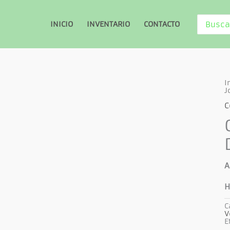
Buscar
INICIO
INVENTARIO
CONTACTO
por:
I
J
C
A
H
C
V
Previous
E
Next