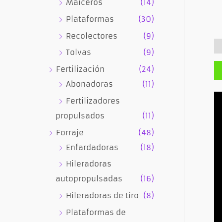
Maiceros
(14)
Plataformas
(30)
Recolectores
(9)
D
Tolvas
(9)
Fertilización
(24)
Abonadoras
(11)
Fertilizadores
propulsados
(11)
Forraje
(48)
Enfardadoras
(18)
Hileradoras
autopropulsadas
(16)
Hileradoras de tiro
(8)
Plataformas de