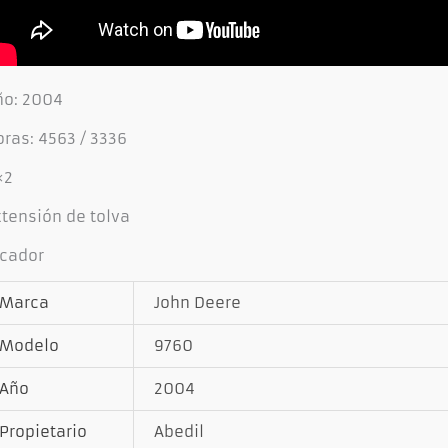
ño: 2004
ras: 4563 / 3336
×2
xtensión de tolva
icador
Marca
John Deere
Modelo
9760
Año
2004
Propietario
Abedil