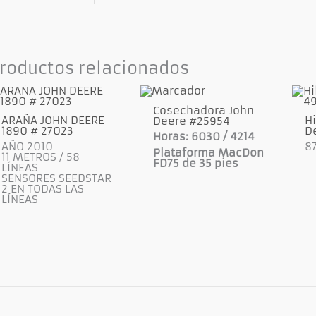
roductos relacionados
Cosechadora John
ARAÑA JOHN DEERE
Hi
Deere #25954
1890 # 27023
D
Horas: 6030 / 4214
AÑO 2010
87
Plataforma MacDon
11 METROS / 58
FD75 de 35 pies
LÍNEAS
SENSORES SEEDSTAR
2 EN TODAS LAS
LÍNEAS