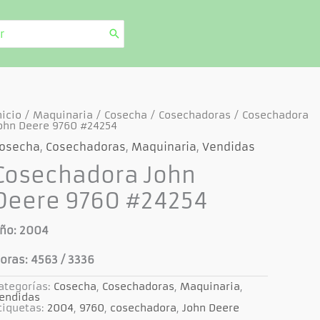
nicio
/
Maquinaria
/
Cosecha
/
Cosechadoras
/ Cosechadora
ohn Deere 9760 #24254
osecha
,
Cosechadoras
,
Maquinaria
,
Vendidas
Cosechadora John
Deere 9760 #24254
ño: 2004
oras: 4563 / 3336
ategorías:
Cosecha
,
Cosechadoras
,
Maquinaria
,
endidas
tiquetas:
2004
,
9760
,
cosechadora
,
John Deere