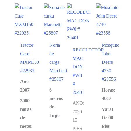
Tractor
Noria
Mosquito
RECOLECTOR
Case
de
John
MAC
MXM150
carga
Deere
DON
#22935
Marchetti
4730
PW8
#25807
#23556
Año
#
2007
6
Horas:
26401
metros
4067
3000
AÑO:
de
horas
Varal
2020
largo
de
De 90
15
motor
Pies
PIES