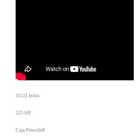
11122 horas
225 HP
Caja Powrshift