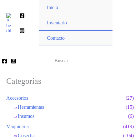
Ir
Inicio
al
Buscar
contenido
Inventario
por:
Contacto
Buscar
por:
Categorías
Accesorios
(27)
Herramientas
(15)
Insumos
(6)
Maquinaria
(419)
Cosecha
(104)