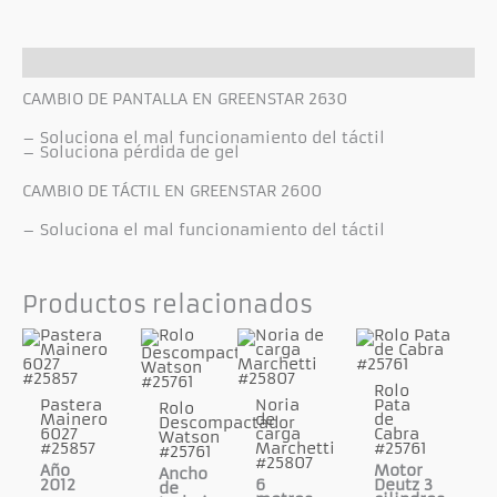
Descripción
CAMBIO DE PANTALLA EN GREENSTAR 2630
– Soluciona el mal funcionamiento del táctil
– Soluciona pérdida de gel
CAMBIO DE TÁCTIL EN GREENSTAR 2600
– Soluciona el mal funcionamiento del táctil
Productos relacionados
Rolo
Pastera
Noria
Pata
Rolo
Mainero
de
de
Descompactador
6027
carga
Cabra
Watson
#25857
Marchetti
#25761
#25761
#25807
Año
Motor
Ancho
2012
6
Deutz 3
de