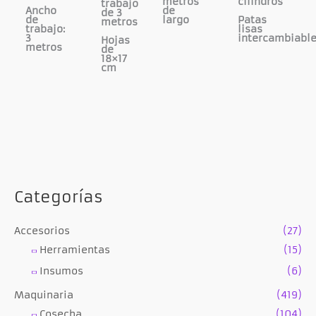
metros
cilindros
trabajo
Ancho
de
de 3
de
largo
Patas
metros
trabajo:
lisas
3
intercambiabl
Hojas
metros
de
18×17
cm
Categorías
Accesorios
(27)
Herramientas
(15)
Insumos
(6)
Maquinaria
(419)
Cosecha
(104)