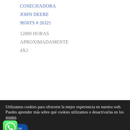
COSECHADORA
JOHN DEERE
9650TS # 26321
12000 HORAS
APROXIMADAMENTE
4X2
Utilizamos cookies para ofrecerte la mejor experiencia en nuestra web.
Desarrollado por Supra Net
Puedes aprender más sobre qué cookies utilizamos o desactivarlas en los
ajustes
.
Seguinos en Instagram
Política de privacidad
Aceptar