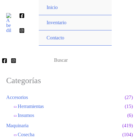
Ir
Inicio
al
Buscar
contenido
Inventario
por:
Contacto
Buscar
por:
Categorías
Accesorios
(27)
Herramientas
(15)
Insumos
(6)
Maquinaria
(419)
Cosecha
(104)