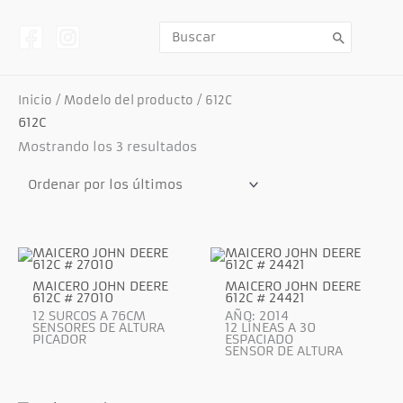
Ir
al
contenido
Buscar
por:
Inicio
/ Modelo del producto / 612C
612C
Ordenado
Mostrando los 3 resultados
por
los
últimos
MAICERO JOHN DEERE
MAICERO JOHN DEERE
612C # 27010
612C # 24421
12 SURCOS A 76CM
AÑO: 2014
SENSORES DE ALTURA
12 LÍNEAS A 30
PICADOR
ESPACIADO
SENSOR DE ALTURA