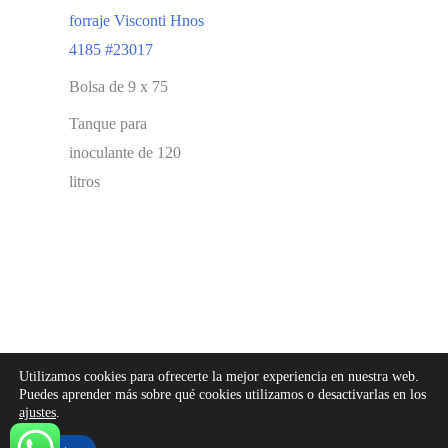
forraje Visconti Hnos
4185 #23017
Bolsa de 9 x 75
Tanque para
inoculante de 120
litros
Utilizamos cookies para ofrecerte la mejor experiencia en nuestra web.
Desarrollado por Supra Net
Puedes aprender más sobre qué cookies utilizamos o desactivarlas en los
ajustes
.
Seguinos en Instagram
Política de privacidad