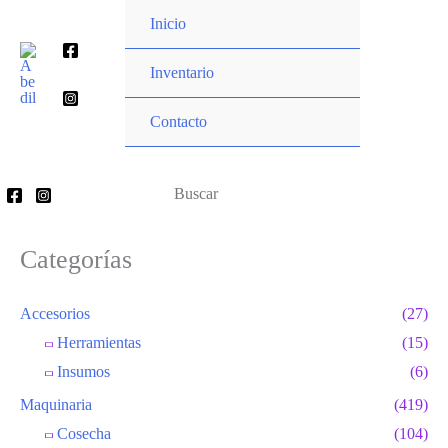
Ir
Inicio
al
Buscar
contenido
Inventario
por:
Contacto
Buscar
por:
Categorías
Accesorios
(27)
Herramientas
(15)
Insumos
(6)
Maquinaria
(419)
Cosecha
(104)