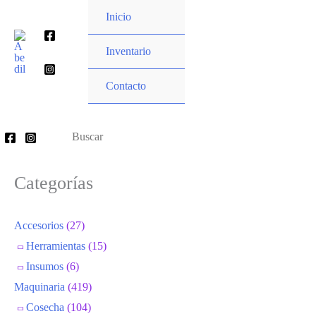
Ir
Inicio
al
Buscar
contenido
Inventario
por:
Contacto
Buscar
por:
Categorías
Accesorios
(27)
Herramientas
(15)
Insumos
(6)
Maquinaria
(419)
Cosecha
(104)