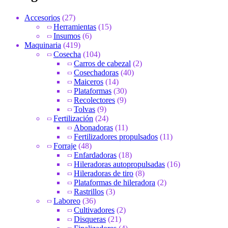
Accesorios
(27)
Herramientas
(15)
Insumos
(6)
Maquinaria
(419)
Cosecha
(104)
Carros de cabezal
(2)
Cosechadoras
(40)
Maiceros
(14)
Plataformas
(30)
Recolectores
(9)
Tolvas
(9)
Fertilización
(24)
Abonadoras
(11)
Fertilizadores propulsados
(11)
Forraje
(48)
Enfardadoras
(18)
Hileradoras autopropulsadas
(16)
Hileradoras de tiro
(8)
Plataformas de hileradora
(2)
Rastrillos
(3)
Laboreo
(36)
Cultivadores
(2)
Disqueras
(21)