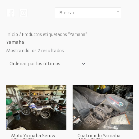
Ir
al
contenido
Buscar
por:
Inicio
/ Productos etiquetados “Yamaha”
Yamaha
Ordenado
Mostrando los 2 resultados
por
los
últimos
Moto Yamaha Serow
Cuatriciclo Yamaha