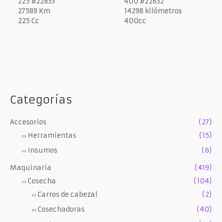
225 #22833
400 #22832
27589 Km
14298 kilómetros
225 Cc
400cc
Categorías
Accesorios
(27)
Herramientas
(15)
Insumos
(6)
Maquinaria
(419)
Cosecha
(104)
Carros de cabezal
(2)
Cosechadoras
(40)