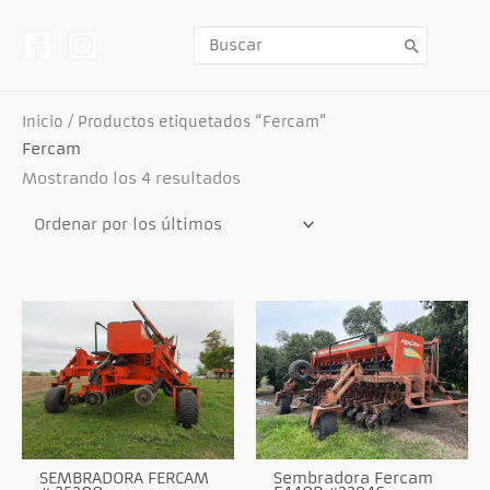
Ir
al
contenido
Buscar
por:
Inicio
/ Productos etiquetados “Fercam”
Fercam
Ordenado
Mostrando los 4 resultados
por
los
últimos
SEMBRADORA FERCAM
Sembradora Fercam