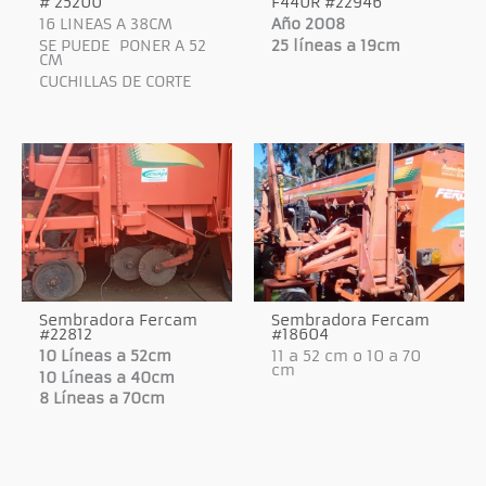
# 25200
F440R #22946
16 LINEAS A 38CM
Año 2008
SE PUEDE PONER A 52
25 líneas a 19cm
CM
CUCHILLAS DE CORTE
Sembradora Fercam
Sembradora Fercam
#22812
#18604
10 Líneas a 52cm
11 a 52 cm o 10 a 70
cm
10 Líneas a 40cm
8 Líneas a 70cm