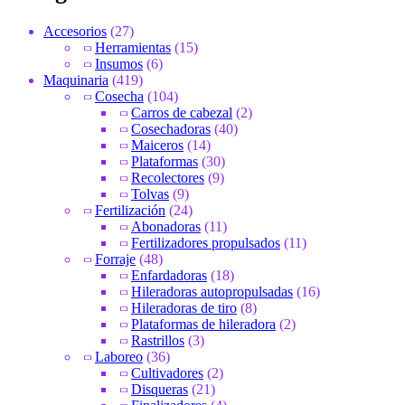
Accesorios
(27)
Herramientas
(15)
Insumos
(6)
Maquinaria
(419)
Cosecha
(104)
Carros de cabezal
(2)
Cosechadoras
(40)
Maiceros
(14)
Plataformas
(30)
Recolectores
(9)
Tolvas
(9)
Fertilización
(24)
Abonadoras
(11)
Fertilizadores propulsados
(11)
Forraje
(48)
Enfardadoras
(18)
Hileradoras autopropulsadas
(16)
Hileradoras de tiro
(8)
Plataformas de hileradora
(2)
Rastrillos
(3)
Laboreo
(36)
Cultivadores
(2)
Disqueras
(21)