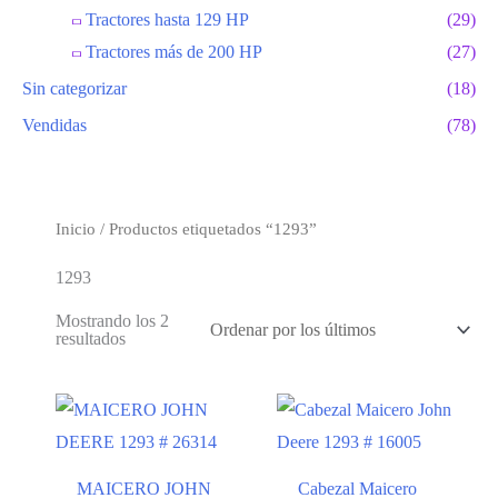
Tractores hasta 129 HP
(29)
Tractores más de 200 HP
(27)
Sin categorizar
(18)
Vendidas
(78)
Inicio
/ Productos etiquetados “1293”
1293
Mostrando los 2
Ordenado
resultados
por
los
últimos
MAICERO JOHN
Cabezal Maicero