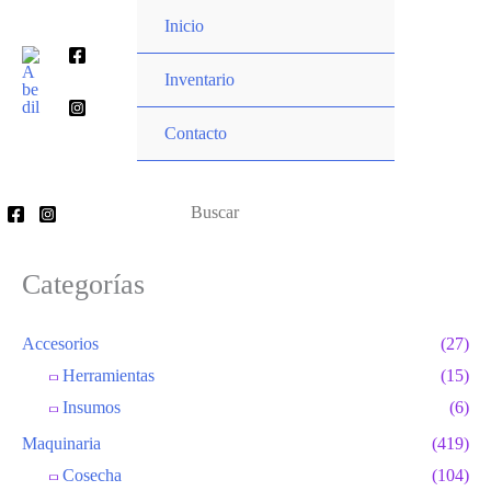
Ir
Inicio
al
Buscar
contenido
Inventario
por:
Contacto
Buscar
por:
Categorías
Accesorios
(27)
Herramientas
(15)
Insumos
(6)
Maquinaria
(419)
Cosecha
(104)