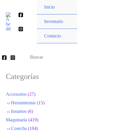
Ir
Inicio
al
Buscar
contenido
Inventario
por:
Contacto
Buscar
por:
Categorías
Accesorios
(27)
Herramientas
(15)
Insumos
(6)
Maquinaria
(419)
Cosecha
(104)