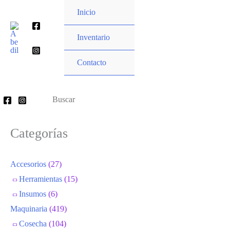
Ir
Inicio
al
Buscar
contenido
Inventario
por:
Contacto
Buscar
por:
Categorías
Accesorios
(27)
Herramientas
(15)
Insumos
(6)
Maquinaria
(419)
Cosecha
(104)